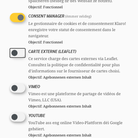
späicheren (néideg fir dës Websäit ze notzen).
Objectif
:
Fonctionnel
CONSENT MANAGER
(ëmmer néideg)
Le gestionnaire de cookies et de consentement Klaro!
enregistre votre statut de consentement dans le
navigateur.
Objectif
:
Fonctionnel
CARTE EXTERNE (LEAFLET)
Ce service charge des cartes externes via Leaflet.
Consultez la politique de confidentialité pour plus
d'informations sur le fournisseur de cartes choisi.
Objectif
:
Agebonnenen externen Inhalt
VIMEO
Vimeo est une plateforme de partage de vidéos de
Vimeo, LLC (USA).
Objectif
:
Agebonnenen externen Inhalt
YOUTUBE
YouTube ass eng online Video-Plattform déi Google
gehéiert.
Objectif
:
Agebonnenen externen Inhalt