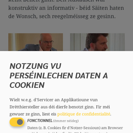
media
konstruktiv an informativ - béid Säiten haten
links
de Wonsch, sech reegelméisseg ze gesinn.
NOTZUNG VU
PERSÉINLECHEN DATEN A
COOKIEN
Wielt w.e.g. d'Servicer an Applikatioune vun
Drëtthiersteller aus déi dierfe benotzt ginn.
Fir méi
gewuer ze ginn, liest eis
politique de confidentialité
.
FONCTIONNEL
(ëmmer néideg)
Daten (z. B. Cookies fir d'Notzer-Sessioun) am Browser