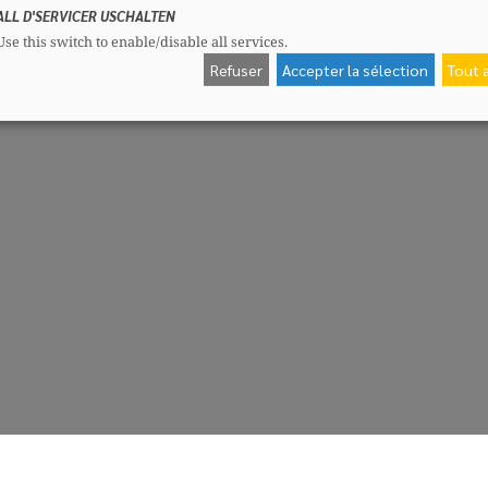
ALL D'SERVICER USCHALTEN
Use this switch to enable/disable all services.
Refuser
Accepter la sélection
Tout 
CSV-Fraktioun
Me