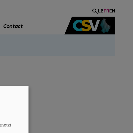
LB
FR
EN
Contact
A
enotzt