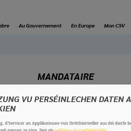
mbre
Au Gouvernement
En Europe
Mon CSV
MANDATAIRE
ZUNG VU PERSÉINLECHEN DATEN 
Olafur SIGURDSSON
KIEN
57 ans
Circonscription : Est
Section : Betzdorf
.g. d'Servicer an Applikatioune vun Drëtthiersteller aus déi dierfe b
méi gewuer ze ginn, liest eis
politique de confidentialité
.