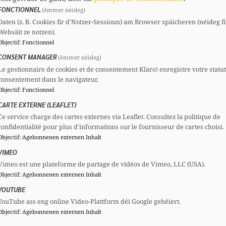
FONCTIONNEL
(ëmmer néideg)
Daten (z. B. Cookies fir d'Notzer-Sessioun) am Browser späicheren (néideg fi
Websäit ze notzen).
Comités
Mandats
Objectif
:
Fonctionnel
CSV
Section :
Président
Echevin
CONSENT MANAGER
(ëmmer néideg)
CSG
Comité national :
Membre
Le gestionnaire de cookies et de consentement Klaro! enregistre votre statu
consentement dans le navigateur.
Objectif
:
Fonctionnel
CARTE EXTERNE (LEAFLET)
Ce service charge des cartes externes via Leaflet. Consultez la politique de
confidentialité pour plus d'informations sur le fournisseur de cartes choisi.
Objectif
:
Agebonnenen externen Inhalt
VIMEO
Vimeo est une plateforme de partage de vidéos de Vimeo, LLC (USA).
Objectif
:
Agebonnenen externen Inhalt
YOUTUBE
YouTube ass eng online Video-Plattform déi Google gehéiert.
Objectif
:
Agebonnenen externen Inhalt