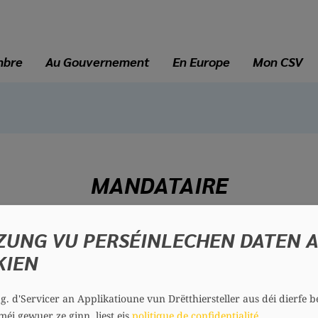
mbre
Au Gouvernement
En Europe
Mon CSV
MANDATAIRE
ZUNG VU PERSÉINLECHEN DATEN 
Mike GRAAS
KIEN
43 ans
Circonscription : Centre
Section : Bissen
.g. d'Servicer an Applikatioune vun Drëtthiersteller aus déi dierfe b
méi gewuer ze ginn, liest eis
politique de confidentialité
.