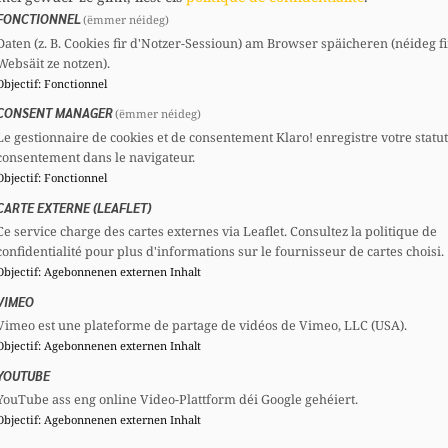
FONCTIONNEL
(ëmmer néideg)
Daten (z. B. Cookies fir d'Notzer-Sessioun) am Browser späicheren (néideg fi
Websäit ze notzen).
Comités
Objectif
:
Fonctionnel
CSV
Section :
Membre
CONSENT MANAGER
(ëmmer néideg)
CSG
Comité national :
Vice-président
Le gestionnaire de cookies et de consentement Klaro! enregistre votre statu
consentement dans le navigateur.
Objectif
:
Fonctionnel
CARTE EXTERNE (LEAFLET)
Ce service charge des cartes externes via Leaflet. Consultez la politique de
confidentialité pour plus d'informations sur le fournisseur de cartes choisi.
Objectif
:
Agebonnenen externen Inhalt
VIMEO
Vimeo est une plateforme de partage de vidéos de Vimeo, LLC (USA).
Objectif
:
Agebonnenen externen Inhalt
YOUTUBE
YouTube ass eng online Video-Plattform déi Google gehéiert.
Objectif
:
Agebonnenen externen Inhalt