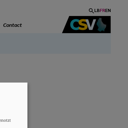
LB
FR
EN
Contact
A
enotzt