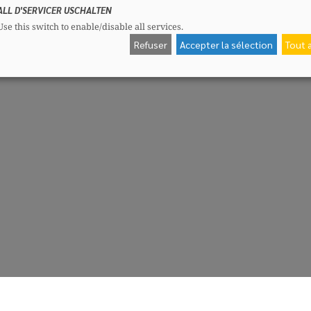
ALL D'SERVICER USCHALTEN
Use this switch to enable/disable all services.
Refuser
Accepter la sélection
Tout 
CSV-Fraktioun
Me