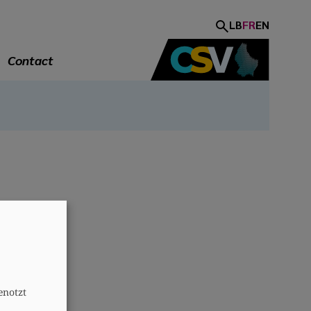
LB
FR
EN
Contact
A
enotzt