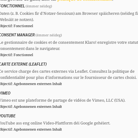
FONCTIONNEL
(ëmmer néideg)
Daten (z. B. Cookies fir d'Notzer-Sessioun) am Browser späicheren (néideg fi
Websäit ze notzen).
Objectif
:
Fonctionnel
CONSENT MANAGER
(ëmmer néideg)
Le gestionnaire de cookies et de consentement Klaro! enregistre votre statu
consentement dans le navigateur.
Objectif
:
Fonctionnel
CARTE EXTERNE (LEAFLET)
Ce service charge des cartes externes via Leaflet. Consultez la politique de
confidentialité pour plus d'informations sur le fournisseur de cartes choisi.
Objectif
:
Agebonnenen externen Inhalt
VIMEO
Vimeo est une plateforme de partage de vidéos de Vimeo, LLC (USA).
Objectif
:
Agebonnenen externen Inhalt
YOUTUBE
YouTube ass eng online Video-Plattform déi Google gehéiert.
Objectif
:
Agebonnenen externen Inhalt