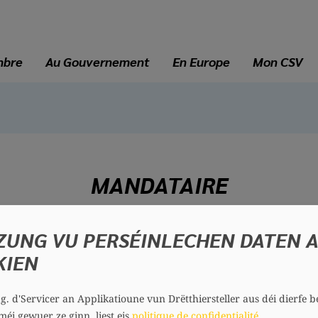
mbre
Au Gouvernement
En Europe
Mon CSV
MANDATAIRE
ZUNG VU PERSÉINLECHEN DATEN 
Marie Laure GOERES
KIEN
29 ans
Circonscription : Centre
Section : Stad Lëtzebuerg
.g. d'Servicer an Applikatioune vun Drëtthiersteller aus déi dierfe b
méi gewuer ze ginn, liest eis
politique de confidentialité
.