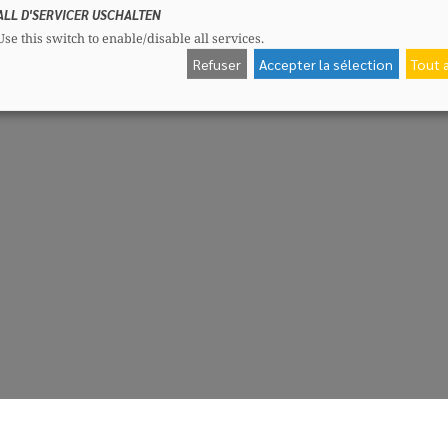
ALL D'SERVICER USCHALTEN
Use this switch to enable/disable all services.
Refuser
Accepter la sélection
Tout 
CSV-Fraktioun
Me