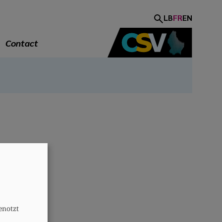
LB
FR
EN
Contact
A
enotzt