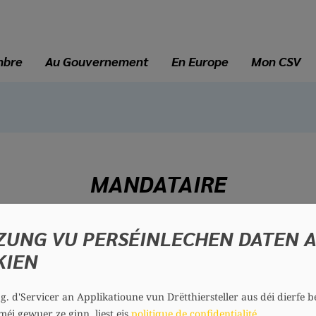
mbre
Au Gouvernement
En Europe
Mon CSV
MANDATAIRE
ZUNG VU PERSÉINLECHEN DATEN 
Marco SCHMIT
KIEN
74 ans
Circonscription : Centre
Section : Contern
.g. d'Servicer an Applikatioune vun Drëtthiersteller aus déi dierfe b
méi gewuer ze ginn, liest eis
politique de confidentialité
.