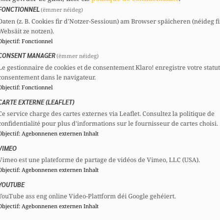
FONCTIONNEL
(ëmmer néideg)
Daten (z. B. Cookies fir d'Notzer-Sessioun) am Browser späicheren (néideg fi
Websäit ze notzen).
Comités
Objectif
:
Fonctionnel
CSV
Section :
Vice-président
CONSENT MANAGER
(ëmmer néideg)
CSG
Comité national :
Membre
Le gestionnaire de cookies et de consentement Klaro! enregistre votre statu
consentement dans le navigateur.
Objectif
:
Fonctionnel
CARTE EXTERNE (LEAFLET)
Ce service charge des cartes externes via Leaflet. Consultez la politique de
confidentialité pour plus d'informations sur le fournisseur de cartes choisi.
Objectif
:
Agebonnenen externen Inhalt
VIMEO
Vimeo est une plateforme de partage de vidéos de Vimeo, LLC (USA).
Objectif
:
Agebonnenen externen Inhalt
YOUTUBE
YouTube ass eng online Video-Plattform déi Google gehéiert.
Objectif
:
Agebonnenen externen Inhalt