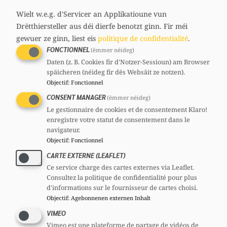
media
60 ans
Wielt w.e.g. d'Servicer an Applikatioune vun
links
Circonscription : Nord
Drëtthiersteller aus déi dierfe benotzt ginn.
Fir méi
Section : Ettelbréck-Waarken
gewuer ze ginn, liest eis
politique de confidentialité
.
Contact
FONCTIONNEL
(ëmmer néideg)
jpschaaf@chd.lu
Daten (z. B. Cookies fir d'Notzer-Sessioun) am Browser
Comités
späicheren (néideg fir dës Websäit ze notzen).
Objectif
:
Fonctionnel
CSV
Section :
Vice-président
Mandats
CONSENT MANAGER
(ëmmer néideg)
Le gestionnaire de cookies et de consentement Klaro!
Député
enregistre votre statut de consentement dans le
Echevin
navigateur.
Objectif
:
Fonctionnel
CARTE EXTERNE (LEAFLET)
Voir le profil complet
Ce service charge des cartes externes via Leaflet.
Consultez la politique de confidentialité pour plus
d'informations sur le fournisseur de cartes choisi.
Objectif
:
Agebonnenen externen Inhalt
VIMEO
Partager
Vimeo est une plateforme de partage de vidéos de