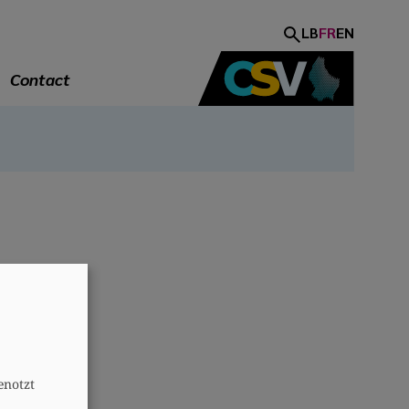
LB
FR
EN
Contact
A
enotzt