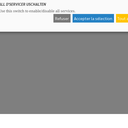
ALL D'SERVICER USCHALTEN
Use this switch to enable/disable all services.
Refuser
Accepter la sélection
Tout 
CSV-Fraktioun
Me