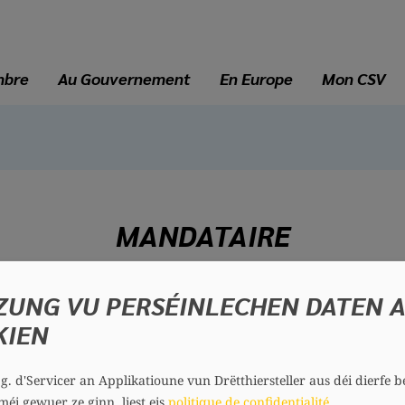
mbre
Au Gouvernement
En Europe
Mon CSV
MANDATAIRE
ZUNG VU PERSÉINLECHEN DATEN 
Françoise KEMP
KIEN
35 ans
Circonscription : Sud
Section : Dudelange
.g. d'Servicer an Applikatioune vun Drëtthiersteller aus déi dierfe b
Contact
méi gewuer ze ginn, liest eis
politique de confidentialité
.