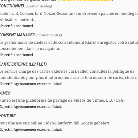
fkemp@chd.lu
FONCTIONNEL
(ëmmer néideg)
Daten (z. B. Cookies fir d'Notzer-Sessioun) am Browser späicheren (néideg fi
Websäit ze notzen).
Comités
Mandats
Objectif
:
Fonctionnel
CSV
Section :
Membre
Député
CONSENT MANAGER
(ëmmer néideg)
CSV
Comité national :
Membre
Conseiller
Le gestionnaire de cookies et de consentement Klaro! enregistre votre statu
consentement dans le navigateur.
CSF
Comité national :
Membre
communal
Objectif
:
Fonctionnel
CARTE EXTERNE (LEAFLET)
Voir le profil complet
Ce service charge des cartes externes via Leaflet. Consultez la politique de
confidentialité pour plus d'informations sur le fournisseur de cartes choisi.
Objectif
:
Agebonnenen externen Inhalt
VIMEO
Vimeo est une plateforme de partage de vidéos de Vimeo, LLC (USA).
Objectif
:
Agebonnenen externen Inhalt
YOUTUBE
YouTube ass eng online Video-Plattform déi Google gehéiert.
Objectif
:
Agebonnenen externen Inhalt