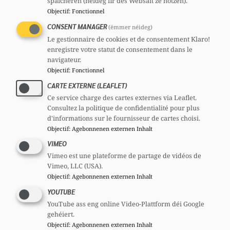
späicheren (néideg fir dës Websäit ze notzen).
Sinn der Regierung Fäll bekannt, an
Objectif
:
Fonctionnel
deenen Deepfake-Contenuen zu
CONSENT MANAGER
(ëmmer néideg)
Lëtzebuerg scho géint eenzel Persoune
Le gestionnaire de cookies et de consentement Klaro!
benotzt goufen? Falls jo, wéi goufen dës
enregistre votre statut de consentement dans le
navigateur.
Fäll juristesch behandelt, a gouf et Strofe
Objectif
:
Fonctionnel
respektiv zivilrechtlech Konsequenzen?
CARTE EXTERNE (LEAFLET)
Ass de Ministère der Meenung, dass déi
Ce service charge des cartes externes via Leaflet.
aktuell gesetzlech Dispositiounen duergi
Consultez la politique de confidentialité pour plus
d'informations sur le fournisseur de cartes choisi.
fir d’Risike vun Deepfakes an de Grëff ze
Objectif
:
Agebonnenen externen Inhalt
kréien? Oder ass eng Reform vum
VIMEO
gesetzleche Kader ugeduecht ?
Vimeo est une plateforme de partage de vidéos de
Vimeo, LLC (USA).
Wéi gi Police- a Justizpersonal zu
Objectif
:
Agebonnenen externen Inhalt
Lëtzebuerg sensibiliséiert an ausgebilt, fir
YOUTUBE
mat Fäll vun Deepfakes ëmzegoen? Ginn
YouTube ass eng online Video-Plattform déi Google
et intern Richtlinnen oder technesch Tools,
gehéiert.
déi d’Erkennung an d’Beweissécherung
Objectif
:
Agebonnenen externen Inhalt