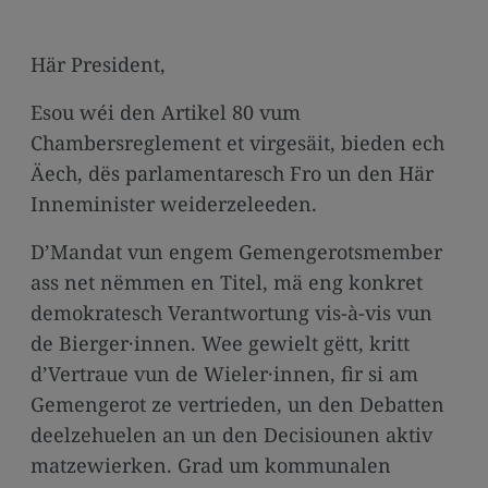
media
links
Här President,
Esou wéi den Artikel 80 vum
Chambersreglement et virgesäit, bieden ech
Äech, dës parlamentaresch Fro un den Här
Inneminister weiderzeleeden.
D’Mandat vun engem Gemengerotsmember
ass net nëmmen en Titel, mä eng konkret
demokratesch Verantwortung vis-à-vis vun
de Bierger·innen. Wee gewielt gëtt, kritt
d’Vertraue vun de Wieler·innen, fir si am
Gemengerot ze vertrieden, un den Debatten
deelzehuelen an un den Decisiounen aktiv
matzewierken. Grad um kommunalen