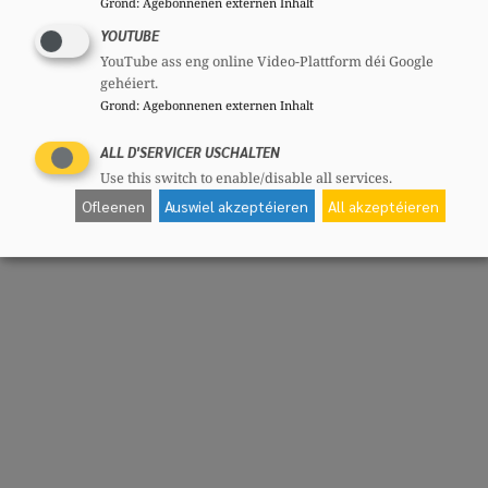
Grond
:
Agebonnenen externen Inhalt
YOUTUBE
YouTube ass eng online Video-Plattform déi Google
gehéiert.
Grond
:
Agebonnenen externen Inhalt
ALL D'SERVICER USCHALTEN
Use this switch to enable/disable all services.
Ofleenen
Auswiel akzeptéieren
All akzeptéieren