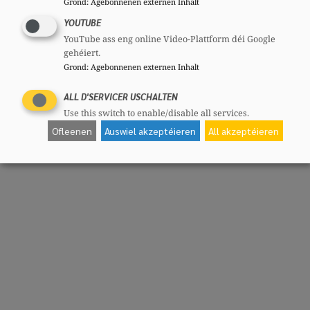
Grond
:
Agebonnenen externen Inhalt
YOUTUBE
YouTube ass eng online Video-Plattform déi Google
gehéiert.
Grond
:
Agebonnenen externen Inhalt
ALL D'SERVICER USCHALTEN
Use this switch to enable/disable all services.
Ofleenen
Auswiel akzeptéieren
All akzeptéieren