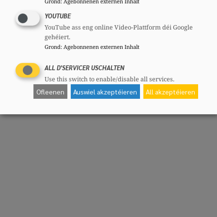
Grond
:
Agebonnenen externen Inhalt
YOUTUBE
YouTube ass eng online Video-Plattform déi Google
gehéiert.
Grond
:
Agebonnenen externen Inhalt
ALL D'SERVICER USCHALTEN
Use this switch to enable/disable all services.
Ofleenen
Auswiel akzeptéieren
All akzeptéieren