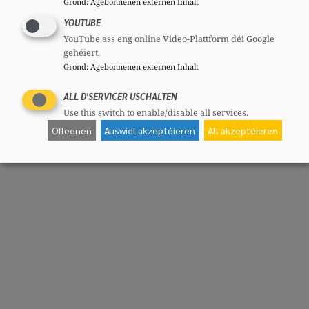
Grond
:
Agebonnenen externen Inhalt
YOUTUBE
YouTube ass eng online Video-Plattform déi Google
gehéiert.
Grond
:
Agebonnenen externen Inhalt
ALL D'SERVICER USCHALTEN
Use this switch to enable/disable all services.
Ofleenen
Auswiel akzeptéieren
All akzeptéieren