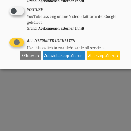
Grond
:
Agebonnenen externen Inhalt
YOUTUBE
YouTube ass eng online Video-Plattform déi Google
gehéiert.
Grond
:
Agebonnenen externen Inhalt
ALL D'SERVICER USCHALTEN
Use this switch to enable/disable all services.
Ofleenen
Auswiel akzeptéieren
All akzeptéieren