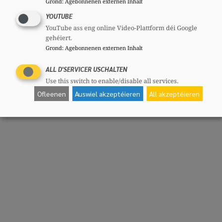
Grond
:
Agebonnenen externen Inhalt
YOUTUBE
YouTube ass eng online Video-Plattform déi Google
gehéiert.
Grond
:
Agebonnenen externen Inhalt
ALL D'SERVICER USCHALTEN
Use this switch to enable/disable all services.
Ofleenen
Auswiel akzeptéieren
All akzeptéieren