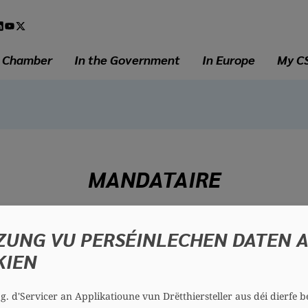
l
a
e Chamber
In the Government
In Europe
My C
MANDATAIRE
Barbara LONGO
ZUNG VU PERSÉINLECHEN DATEN 
46 years
KIEN
District: South
Section: Gemeng Habscht
.g. d'Servicer an Applikatioune vun Drëtthiersteller aus déi dierfe b