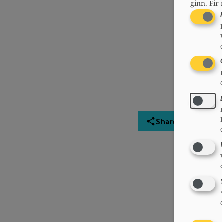
ginn.
Fir 
Share