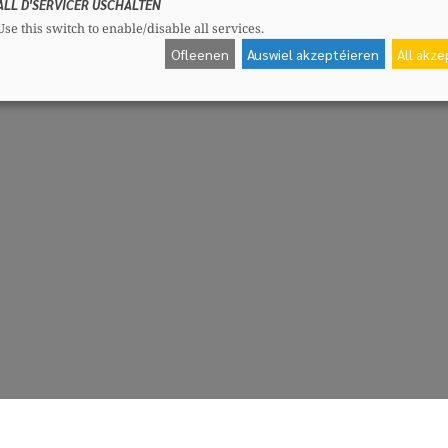
ALL D'SERVICER USCHALTEN
Use this switch to enable/disable all services.
Ofleenen
Auswiel akzeptéieren
All akz
CSV-Fraktioun
Me