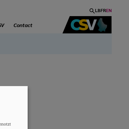
LB
FR
EN
SV
Contact
A
enotzt