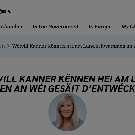
l
a
e Chamber
In the Government
In Europe
My C
en
Wéivill Kanner kënnen hei am Land schwammen an w
VILL KANNER KËNNEN HEI AM 
N AN WÉI GESÄIT D’ENTWÉCK