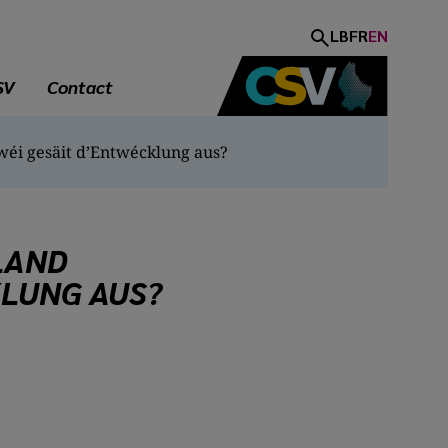
LB
FR
EN
SV
Contact
éi gesäit d’Entwécklung aus?
LAND
LUNG AUS?