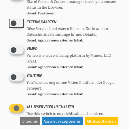
Quelle est la position du régulateur
Klaro! Cookie & Consent manager saves your consent
status in the browser.
national à ce sujet et quels sont les
Grond
:
Funktional
moyens mis en œuvre pour se défendre
EXTERN KAARTEN
contre ce type de phénomènes ?
Dëse Service lued extern Kaarten. Kuckt an den
Monsieur le Ministre a-t-il eu des
Dateschutzbestëmmunge fir méi Detailer.
Grond
:
Agebonnenen externen Inhalt
échanges à ce sujet avec ses homologues
VIMEO
au niveau du Conseil de l’Union
Vimeo is a video sharing platform by Vimeo, LLC
Européenne ?
(USA).
Y aura-t-il des initiatives au niveau de
Grond
:
Agebonnenen externen Inhalt
l’Union Européenne afin de proposer
YOUTUBE
YouTube ass eng online Video-Plattform déi Google
une réponse commune à ce type de
gehéiert.
phénomènes ?
Grond
:
Agebonnenen externen Inhalt
Je vous prie d’agréer, Monsieur le Président,
ALL D'SERVICER USCHALTEN
l’expression de mes salutations distinguées.
Use this switch to enable/disable all services.
Ofleenen
Auswiel akzeptéieren
All akzeptéieren