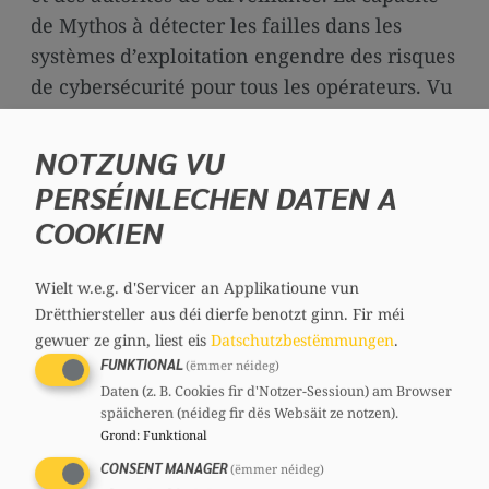
de Mythos à détecter les failles dans les
systèmes d’exploitation engendre des risques
de cybersécurité pour tous les opérateurs. Vu
leur importance systémique, les régulateurs
du secteur financier sont inquiets de l’impact
NOTZUNG VU
potentiel de « Mythos » sur la cybersécurité
PERSÉINLECHEN DATEN A
des banques.
COOKIEN
Dans ce contexte, j’aimerais poser les
questions suivantes à Monsieur le Ministre
Wielt w.e.g. d'Servicer an Applikatioune vun
Drëtthiersteller aus déi dierfe benotzt ginn.
Fir méi
des Finances :
gewuer ze ginn, liest eis
Datschutzbestëmmungen
.
Quelle est la position de Monsieur le
FUNKTIONAL
(ëmmer néideg)
Daten (z. B. Cookies fir d'Notzer-Sessioun) am Browser
Ministre au sujet de la menace d’une
späicheren (néideg fir dës Websäit ze notzen).
intelligence artificielle du type
Grond
:
Funktional
«
Mythos
» pour le secteur financier ?
CONSENT MANAGER
(ëmmer néideg)