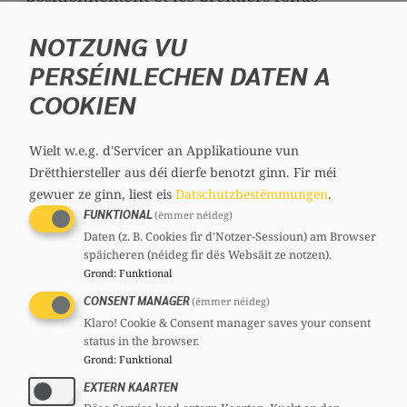
tokenisés ont été domiciliés au Luxembourg.
NOTZUNG VU
Cette évolution est positive étant donné que
PERSÉINLECHEN DATEN A
ces fonds constituent un potentiel de
croissance conséquent pour notre place
COOKIEN
financière dans le cadre de sa diversification
et de son développement futur.
Wielt w.e.g. d'Servicer an Applikatioune vun
Drëtthiersteller aus déi dierfe benotzt ginn.
Fir méi
Dans ce contexte, j’aimerais poser les
gewuer ze ginn, liest eis
Datschutzbestëmmungen
.
questions suivantes à Monsieur le Ministre
FUNKTIONAL
(ëmmer néideg)
des Finances :
Daten (z. B. Cookies fir d'Notzer-Sessioun) am Browser
späicheren (néideg fir dës Websäit ze notzen).
Grond
:
Funktional
Monsieur le Ministre peut-il me renseigner
CONSENT MANAGER
combien de fonds monétaires tokenisés
(ëmmer néideg)
Klaro! Cookie & Consent manager saves your consent
ont été domiciliés au Luxembourg jusqu’à
status in the browser.
présent ?
Grond
:
Funktional
Quelles actions le Gouvernement entend-il
EXTERN KAARTEN