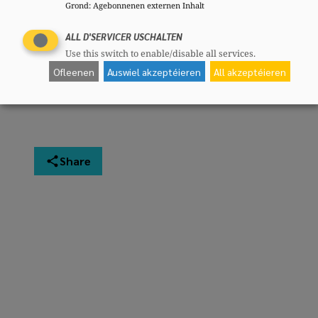
Grond
:
Agebonnenen externen Inhalt
Äntwert vun der Madame
Minister
ALL D'SERVICER USCHALTEN
Use this switch to enable/disable all services.
download
Ofleenen
Auswiel akzeptéieren
All akzeptéieren
Share