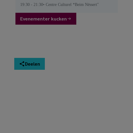
19:30
- 21:30
Centre Culturel *Beim Nëssert"
Evenementer kucken
Deelen