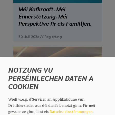
Méi Kafkraaft. Méi
Ënnerstëtzung. Méi
Perspektive fir eis Familljen.
30. Juli 2026
//
Regierung
NOTZUNG VU
PERSÉINLECHEN DATEN A
COOKIEN
Wielt w.e.g. d'Servicer an Applikatioune vun
Drëtthiersteller aus déi dierfe benotzt ginn.
Fir méi
gewuer ze ginn, liest eis
Datschutzbestëmmungen
.