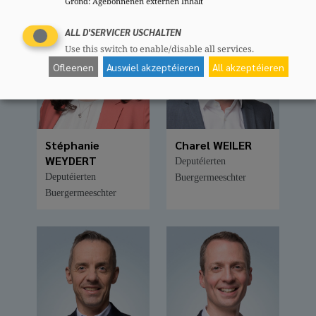
Grond
:
Agebonnenen externen Inhalt
ALL D'SERVICER USCHALTEN
Use this switch to enable/disable all services.
Ofleenen
Auswiel akzeptéieren
All akzeptéieren
Stéphanie
Charel WEILER
WEYDERT
Deputéierten
Deputéierten
Buergermeeschter
Buergermeeschter