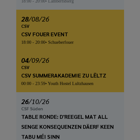
18:00
- 20:00
Lambertsbierg
28
/
08
/26
CSV
CSV FOUER EVENT
18:00
- 20:00
Schueberfouer
04
/
09
/26
CSV
CSV SUMMERAKADEMIE ZU LËLTZ
00:00
- 23:59
Youth Hostel Lultzhausen
26
/
10
/26
CSF Süden
TABLE RONDE: D'REEGEL MAT ALL
SENGE KONSEQUENZEN DÄERF KEEN
TABU MÉI SINN