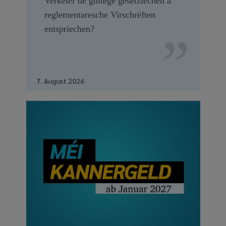
Verkéier de gültege gesetzlechen a
reglementaresche Virschrëften
entspriechen?
7. August 2026