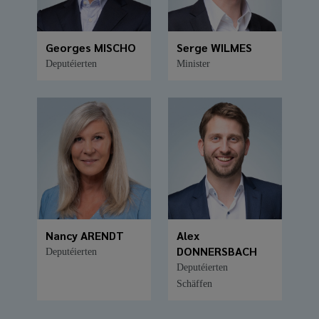
Georges MISCHO
Serge WILMES
Deputéierten
Minister
Nancy ARENDT
Alex
DONNERSBACH
Deputéierten
Deputéierten
Schäffen