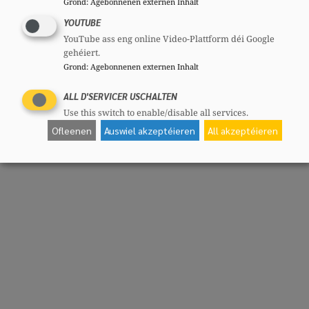
Grond
:
Agebonnenen externen Inhalt
YOUTUBE
YouTube ass eng online Video-Plattform déi Google
gehéiert.
Grond
:
Agebonnenen externen Inhalt
ALL D'SERVICER USCHALTEN
Use this switch to enable/disable all services.
Ofleenen
Auswiel akzeptéieren
All akzeptéieren