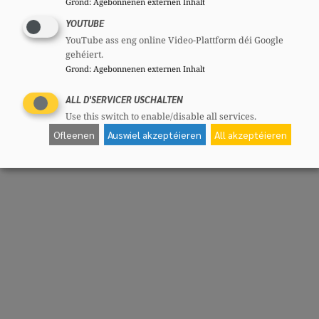
Grond
:
Agebonnenen externen Inhalt
YOUTUBE
YouTube ass eng online Video-Plattform déi Google
gehéiert.
Grond
:
Agebonnenen externen Inhalt
ALL D'SERVICER USCHALTEN
Use this switch to enable/disable all services.
Ofleenen
Auswiel akzeptéieren
All akzeptéieren