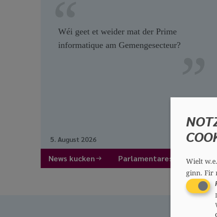
Wéi geet et weider mat der Prime
informatique am Gemengesecteur?
NOT
COO
5. August 2026
News kucken
Parlamentaresch Froe kuc
Wielt w.e
ginn.
Fir 