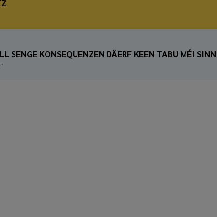
TZ
ALL SENGE KONSEQUENZEN DÄERF KEEN TABU MÉI SINN
t"