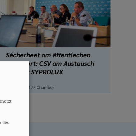
Sécherheet am ëffentlechen
Transport: CSV am Austausch
mat der SYPROLUX
A
21. Juli 2026
//
Chamber
enotzt
r dës