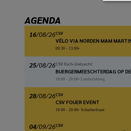
AGENDA
16
/
08
/26
CSV
VËLO VIA NORDEN MAM MARTI
09:30
- 13:00
25
/
08
/26
CSV Esch-Uelzecht
BUERGERMEESCHTERDAG OP DE
18:00
- 20:00
Lambertsbierg
28
/
08
/26
CSV
CSV FOUER EVENT
18:00
- 20:00
Schueberfouer
04
/
09
/26
CSV