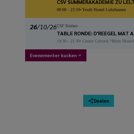
CSV SUMMERAKADEMIE ZU LËL
00:00
- 23:59
Youth Hostel Lultzhausen
26
/
10
/26
CSF Süden
TABLE RONDE: D'REEGEL MAT 
19:30
- 21:30
Centre Culturel *Beim Nësser
Evenementer kucken
Deelen