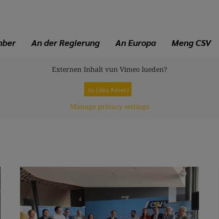
mber
An der Regierung
An Europa
Meng CSV
Externen Inhalt vun
Vimeo
lueden?
Jo (dës Kéier)
Manage privacy settings