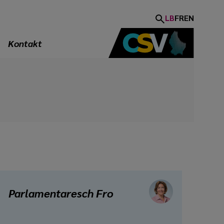
LB
FR
EN
Kontakt
Parlamentaresch Fro