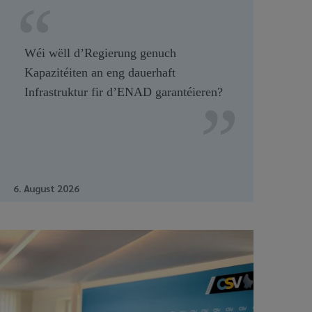
Wéi wëll d’Regierung genuch
Kapazitéiten an eng dauerhaft
Infrastruktur fir d’ENAD garantéieren?
6. August 2026