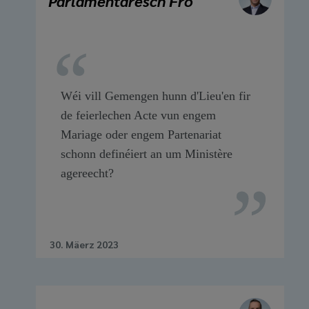
Parlamentaresch Fro
Wéi vill Gemengen hunn d'Lieu'en fir
de feierlechen Acte vun engem
Mariage oder engem Partenariat
schonn definéiert an um Ministère
agereecht?
30. Mäerz 2023