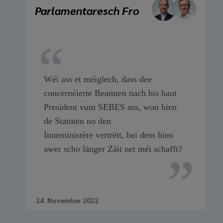
Parlamentaresch Fro
Wéi ass et méiglech, dass dee
concernéierte Beamten nach bis haut
President vum SEBES ass, wou hien
de Statuten no den
Inneministère vertrëtt, bei dem hien
awer scho länger Zäit net méi schafft?
24. November 2022