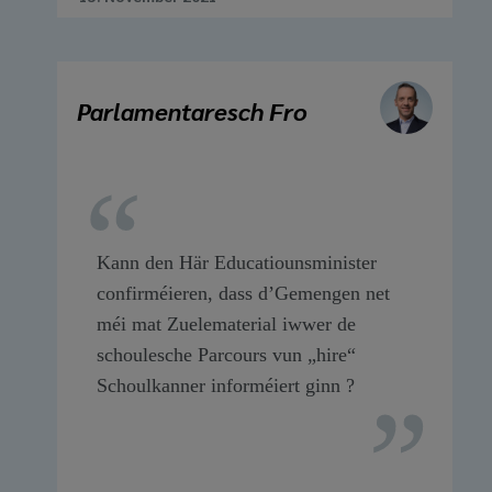
Parlamentaresch Fro
Kann den Här Educatiounsminister
confirméieren, dass d’Gemengen net
méi mat Zuelematerial iwwer de
schoulesche Parcours vun „hire“
Schoulkanner informéiert ginn ?