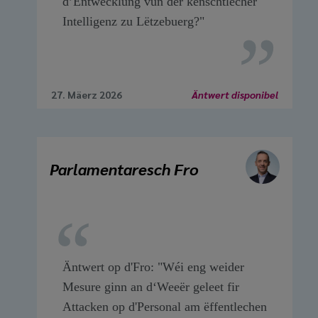
d’Entwécklung vun der kënschtlecher
Intelligenz zu Lëtzebuerg?"
27. Mäerz 2026
Äntwert disponibel
Parlamentaresch Fro
Äntwert op d'Fro: "Wéi eng weider
Mesure ginn an d‘Weeër geleet fir
Attacken op d'Personal am ëffentlechen