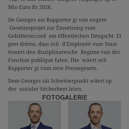
Mio Euro fir 2026.
De Georges ass Rapporter gi vun engem
Gesetzesprojet zur Ëmsetzung vum
Gehälteraccord am ëffentlechen Déngscht. Et
geet drëms, dass och d’Employéë vum Staat
ënnert den disziplinaresche Regime vun der
Fonction publique falen. Hie wäert och
Rapporter gi vum neie Pressegesetz.
Dem Georges säi Schwéierpunkt wäert op
der sozialer Sécherheet leien.
FOTOGALERIE