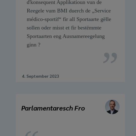
d'konsequent Applikatioun vun de
Reegele vum BMI duerch de „Service
médico-sportif“ fir all Sportaarte gëlle
sollen oder misst et fir bestëmmte
Sportaarten eng Ausnamereegelung
ginn ?
4. September 2023
Parlamentaresch Fro