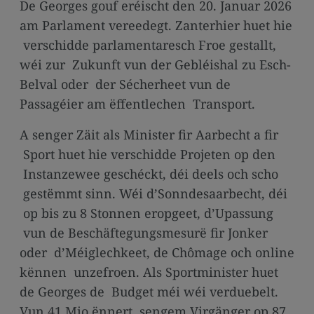
De Georges gouf eréischt den 20. Januar 2026
am Parlament vereedegt. Zanterhier huet hie
verschidde parlamentaresch Froe gestallt,
wéi zur Zukunft vun der Gebléishal zu Esch-
Belval oder der Sécherheet vun de
Passagéier am ëffentlechen Transport.
A senger Zäit als Minister fir Aarbecht a fir
Sport huet hie verschidde Projeten op den
Instanzewee geschéckt, déi deels och scho
gestëmmt sinn. Wéi d’Sonndesaarbecht, déi
op bis zu 8 Stonnen eropgeet, d’Upassung
vun de Beschäftegungsmesurë fir Jonker
oder d’Méiglechkeet, de Chômage och online
kënnen unzefroen. Als Sportminister huet
de Georges de Budget méi wéi verduebelt.
Vun 41 Mio ënnert sengem Virgänger op 87