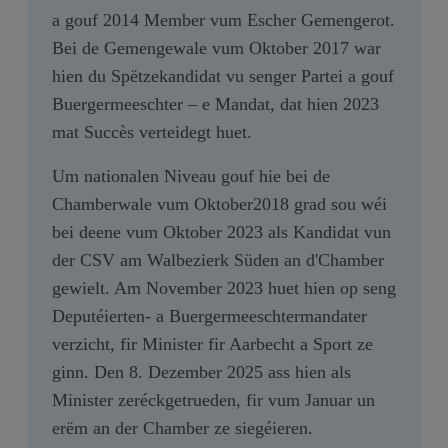
media
a gouf 2014 Member vum Escher Gemengerot.
links
Bei de Gemengewale vum Oktober 2017 war
hien du Spëtzekandidat vu senger Partei a gouf
Buergermeeschter – e Mandat, dat hien 2023
mat Succès verteidegt huet.
Um nationalen Niveau gouf hie bei de
Chamberwale vum Oktober2018 grad sou wéi
bei deene vum Oktober 2023 als Kandidat vun
der CSV am Walbezierk Süden an d'Chamber
gewielt. Am November 2023 huet hien op seng
Deputéierten- a Buergermeeschtermandater
verzicht, fir Minister fir Aarbecht a Sport ze
ginn. Den 8. Dezember 2025 ass hien als
Minister zeréckgetrueden, fir vum Januar un
erëm an der Chamber ze siegéieren.