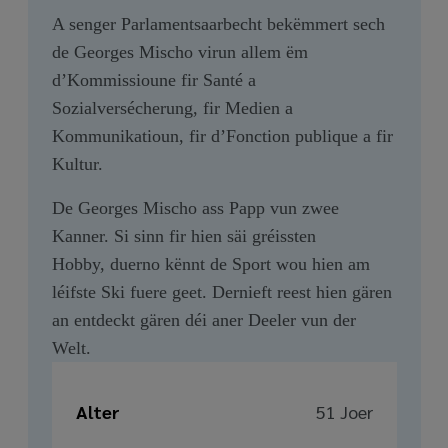
A senger Parlamentsaarbecht bekëmmert sech
de Georges Mischo virun allem ëm
d’Kommissioune fir Santé a
Sozialversécherung, fir Medien a
Kommunikatioun, fir d’Fonction publique a fir
Kultur.
De Georges Mischo ass Papp vun zwee
Kanner. Si sinn fir hien säi gréissten
Hobby, duerno kënnt de Sport wou hien am
léifste Ski fuere geet. Dernieft reest hien gären
an entdeckt gären déi aner Deeler vun der
Welt.
Alter
51 Joer