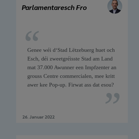
Parlamentaresch Fro
Genee wéi d‘Stad Lëtzebuerg huet och
Esch, déi zweetgréisste Stad am Land
mat 37.000 Awunner een Impfzenter an
grouss Centre commercialen, mee kritt
awer kee Pop-up. Firwat ass dat esou?
26. Januar 2022