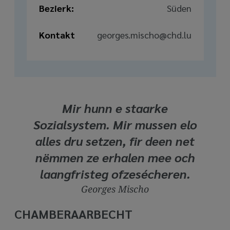
Bezierk:
Süden
Kontakt
georges.mischo@chd.lu
Mir hunn e staarke
Sozialsystem. Mir mussen elo
alles dru setzen, fir deen net
nëmmen ze erhalen mee och
laangfristeg ofzesécheren.
Georges Mischo
CHAMBERAARBECHT