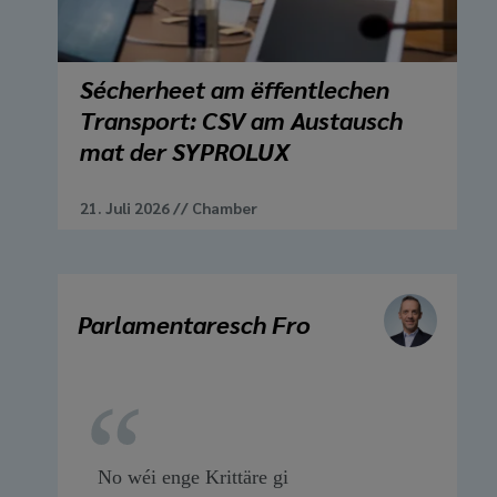
Sécherheet am ëffentlechen
Transport: CSV am Austausch
mat der SYPROLUX
21. Juli 2026
//
Chamber
Parlamentaresch Fro
No wéi enge Krittäre gi