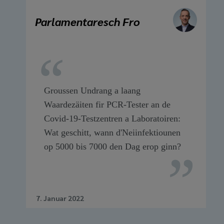
Parlamentaresch Fro
Groussen Undrang a laang
Waardezäiten fir PCR-Tester an de
Covid-19-Testzentren a Laboratoiren:
Wat geschitt, wann d'Neiinfektiounen
op 5000 bis 7000 den Dag erop ginn?
7. Januar 2022