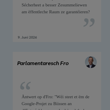
Sécherheet a besser Zesummeliewen
am ëffentleche Raum ze garantéieren?
9. Juni 2026
Parlamentaresch Fro
Äntwert op d'Fro: "Wéi steet et ëm de
Google-Projet zu Biissen an