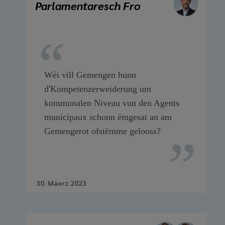
Parlamentaresch Fro
Wéi vill Gemengen hunn
d'Kompetenzerweiderung um
kommunalen Niveau vun den Agents
municipaux schonn ëmgesat an am
Gemengerot ofstëmme gelooss?
30. Mäerz 2023