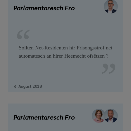
media
Parlamentaresch Fro
links
Sollten Net-Residenten hir Prisongsstrof net
automatesch an hirer Heemecht ofsëtzen ?
6. August 2018
Parlamentaresch Fro