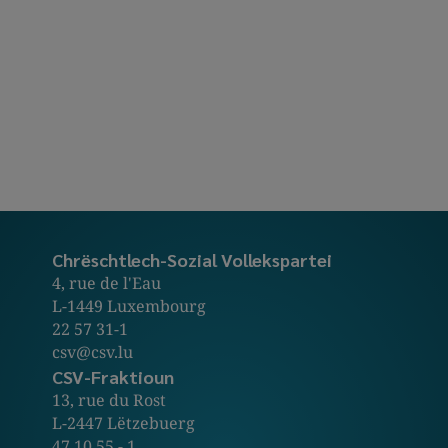
Chrëschtlech-Sozial Vollekspartei
4, rue de l'Eau
L-1449 Luxembourg
22 57 31-1
csv@csv.lu
CSV-Fraktioun
13, rue du Rost
L-2447 Lëtzebuerg
47 10 55 - 1