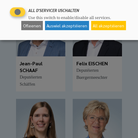
ALL D'SERVICER USCHALTEN
Use this switch to enable/disable all services.
Ofleenen
Auswiel akzeptéieren
All akzeptéieren
Jean-Paul
Felix EISCHEN
SCHAAF
Deputéierten
Deputéierten
Buergermeeschter
Schäffen