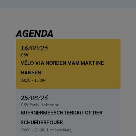
AGENDA
16
/
08
/26
CSV
VËLO VIA NORDEN MAM MARTINE
HANSEN
09:30
- 13:00
25
/
08
/26
CSV Esch-Uelzecht
BUERGERMEESCHTERDAG OP DER
SCHUEBERFOUER
18:00
- 20:00
Lambertsbierg