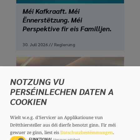
Méi Kafkraaft. Méi
Ënnerstëtzung. Méi
Perspektive fir eis Familljen.
30. Juli 2026
//
Regierung
NOTZUNG VU
PERSÉINLECHEN DATEN A
COOKIEN
Wielt w.e.g. d'Servicer an Applikatioune vun
Drëtthiersteller aus déi dierfe benotzt ginn.
Fir méi
gewuer ze ginn, liest eis
Datschutzbestëmmungen
.
FUNKTIONAL
(ëmmer néideg)