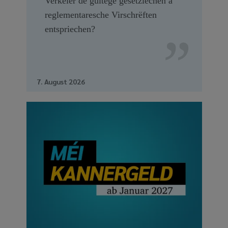
Verkéier de gültege gesetzlechen a
reglementaresche Virschrëften
entspriechen?
7. August 2026