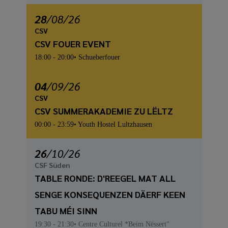
28
/
08
/26
CSV
CSV FOUER EVENT
18:00
- 20:00
Schueberfouer
04
/
09
/26
CSV
CSV SUMMERAKADEMIE ZU LËLTZ
00:00
- 23:59
Youth Hostel Lultzhausen
26
/
10
/26
CSF Süden
TABLE RONDE: D'REEGEL MAT ALL
SENGE KONSEQUENZEN DÄERF KEEN
TABU MÉI SINN
19:30
- 21:30
Centre Culturel *Beim Nëssert"