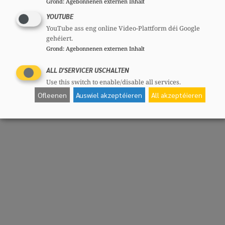
Grond
:
Agebonnenen externen Inhalt
YOUTUBE
YouTube ass eng online Video-Plattform déi Google
gehéiert.
Grond
:
Agebonnenen externen Inhalt
ALL D'SERVICER USCHALTEN
Use this switch to enable/disable all services.
Ofleenen
Auswiel akzeptéieren
All akzeptéieren