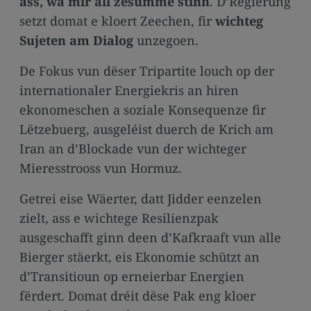
ass, wa mir all zesumme stinn
. D’Regierung
media
setzt domat e kloert Zeechen, fir
wichteg
links
Sujeten am Dialog
unzegoen.
De Fokus vun dëser Tripartite louch op der
internationaler Energiekris an hiren
ekonomeschen a soziale Konsequenze fir
Lëtzebuerg, ausgeléist duerch de Krich am
Iran an d’Blockade vun der wichteger
Mieresstrooss vun Hormuz.
Getrei eise Wäerter, datt Jidder eenzelen
zielt, ass e wichtege Resilienzpak
ausgeschafft ginn deen d’Kafkraaft vun alle
Bierger stäerkt, eis Ekonomie schützt an
d’Transitioun op erneierbar Energien
fërdert. Domat dréit dëse Pak eng kloer