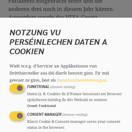
Parlament eingebracht seien und die
anderen drei noch in diesem Jahr kämen.
Ausserdem werde das VEFA-Gesetz
reformiert, das Aufkaufprogramm
NOTZUNG VU
aufgestockt und sogenannte Housing Bonds
PERSÉINLECHEN DATEN A
aufgelegt werden, um bezahlbaren
COOKIEN
Wohnraum zu schaffen. Zudem werde der
Mieterschutz verbessert.
Wielt w.e.g. d'Servicer an Applikatioune vun
Beim Mindestlohn erinnert Zeimet daran,
Drëtthiersteller aus déi dierfe benotzt ginn.
Fir méi
dass er nirgends so hoch sei und so viel
gewuer ze ginn, liest eis
Datschutzbestëmmungen
.
FUNKTIONAL
Kaufkraft bietet wie in Luxemburg. Laut
(ëmmer néideg)
Daten (z. B. Cookies fir d'Notzer-Sessioun) am Browser
IGSS hatte ein Mindestlohnempfänger 2024
späicheren (néideg fir dës Websäit ze notzen).
ein verfügbares Einkommen von 2.405 Euro
Grond
:
Funktional
und 2025 ist es um fünf Prozent auf 2.529
CONSENT MANAGER
(ëmmer néideg)
Euro gestiegen. Bei einem Alleinerzieher mit
Klaro! Cookie & Consent manager saves your consent
status in the browser.
zwei Kindern ist er um 26 Prozent von 3.451