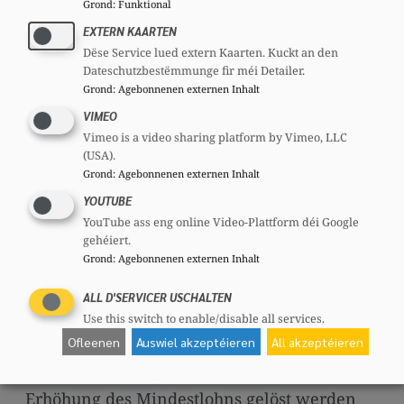
Grond
:
Funktional
auf 4.400 Euro gestiegen.
EXTERN KAARTEN
„Das sind Fakten. Und deswegen ist die
Dëse Service lued extern Kaarten. Kuckt an den
Dateschutzbestëmmunge fir méi Detailer.
Behauptung, die Kaufkraft wäre generell
Grond
:
Agebonnenen externen Inhalt
gesunken schlicht falsch. Im Gegenteil
VIMEO
zeigen die Zahlen, dass die Kaufkraft von
Vimeo is a video sharing platform by Vimeo, LLC
vielen Haushalten gestiegen ist, die
(USA).
Grond
:
Agebonnenen externen Inhalt
Entlastungen kommen an.“ Mit der
YOUTUBE
geplanten Erhöhung des Mindestlohns um
YouTube ass eng online Video-Plattform déi Google
6,3 Prozent, die kein Automatismus, sondern
gehéiert.
eine politische Wahl sei, erreiche man den
Grond
:
Agebonnenen externen Inhalt
Referenzwert von 60 Prozent des
ALL D'SERVICER USCHALTEN
Medianlohns.
Use this switch to enable/disable all services.
Ofleenen
Auswiel akzeptéieren
All akzeptéieren
„Einzelne scheinen überzeugt zu sein, dass
alle sozialen Fragen mit einer strukturellen
Erhöhung des Mindestlohns gelöst werden