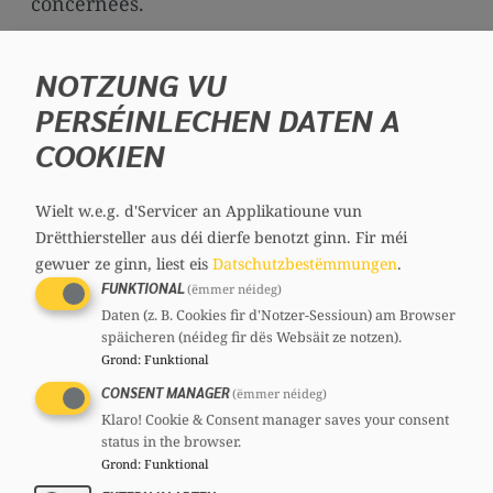
concernées.
Dans ce contexte, j’aimerais poser les
NOTZUNG VU
questions suivantes à Monsieur le Ministre
PERSÉINLECHEN DATEN A
de la Famille, des Solidarités, du Vivre
ensemble et de l’Accueil et à Monsieur le
COOKIEN
Ministre de la Culture:
Wielt w.e.g. d'Servicer an Applikatioune vun
Le Gouvernement dispose-t-il d'une
Drëtthiersteller aus déi dierfe benotzt ginn.
Fir méi
évaluation des délais d'accès aux différents
gewuer ze ginn, liest eis
Datschutzbestëmmungen
.
niveaux de cours de luxembourgeois dans
FUNKTIONAL
(ëmmer néideg)
le cadre des parcours d'intégration, en
Daten (z. B. Cookies fir d'Notzer-Sessioun) am Browser
späicheren (néideg fir dës Websäit ze notzen).
particulier pour le passage du niveau A2
Grond
:
Funktional
au niveau B1?
CONSENT MANAGER
(ëmmer néideg)
Le Gouvernement estime-t-il que l'offre
Klaro! Cookie & Consent manager saves your consent
actuelle de cours permet effectivement aux
status in the browser.
Grond
:
Funktional
personnes engagées dans un parcours