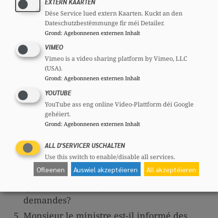
EXTERN KAARTEN
d'intégration de progresser sans
Dëse Service lued extern Kaarten. Kuckt an den
interruption vers les niveaux requis pour
Dateschutzbestëmmunge fir méi Detailer.
l'accès à la nationalité luxembourgeoise?
Grond
:
Agebonnenen externen Inhalt
Le Gouvernement envisage-t-il de
VIMEO
Vimeo is a video sharing platform by Vimeo, LLC
renforcer la coordination entre les
(USA).
communes, les organismes de formation et
Grond
:
Agebonnenen externen Inhalt
les services de l'État afin de garantir une
YOUTUBE
continuité effective de l'offre de formation
YouTube ass eng online Video-Plattform déi Google
gehéiert.
linguistique sur l'ensemble du territoire?
Grond
:
Agebonnenen externen Inhalt
Combien de candidats ont tenté de
s'inscrire au “Sproochentest” au cours des
ALL D'SERVICER USCHALTEN
Use this switch to enable/disable all services.
trois dernières années, combien de places
Ofleenen
Auswiel akzeptéieren
All akzeptéieren
étaient disponibles pour chaque session et
quel est le taux moyen de satisfaction des
demandes?
Monsieur le ministre est-il informé des