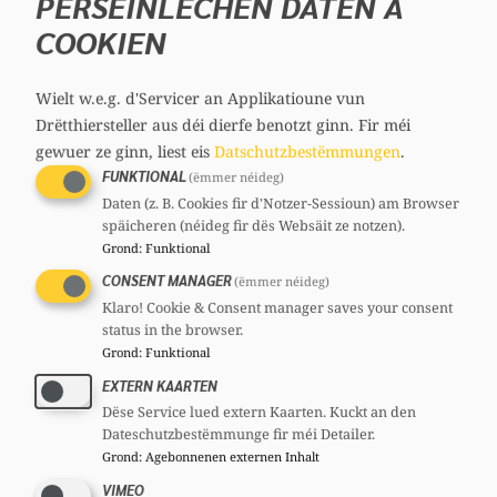
PERSÉINLECHEN DATEN A
wo die Belastung am größten ist.
COOKIEN
Instrumente wie die verdreifachte
Energieprämie oder andere sozial
Wielt w.e.g. d'Servicer an Applikatioune vun
ausgewogene Ausgleichsmaßnahmen tragen
Drëtthiersteller aus déi dierfe benotzt ginn.
Fir méi
dazu bei, Kaufkraft zu sichern, ohne die
gewuer ze ginn, liest eis
Datschutzbestëmmungen
.
FUNKTIONAL
(ëmmer néideg)
notwendigen Sparanreize vollständig außer
Daten (z. B. Cookies fir d'Notzer-Sessioun) am Browser
Kraft zu setzen. Versorgungssicherheit und
späicheren (néideg fir dës Websäit ze notzen).
soziale Verantwortung dürfen nicht
Grond
:
Funktional
gegeneinander ausgespielt werden.
CONSENT MANAGER
(ëmmer néideg)
Klaro! Cookie & Consent manager saves your consent
Energiepolitik muss deshalb beides leisten:
status in the browser.
Sie muss entlasten, wo Menschen und
Grond
:
Funktional
Betriebe überfordert wären, und zugleich
EXTERN KAARTEN
Dëse Service lued extern Kaarten. Kuckt an den
den Anreiz erhalten, sparsamer, effizienter
Dateschutzbestëmmunge fir méi Detailer.
und unabhängiger zu werden.
Grond
:
Agebonnenen externen Inhalt
VIMEO
Konsequent auf erneuerbaren Strom