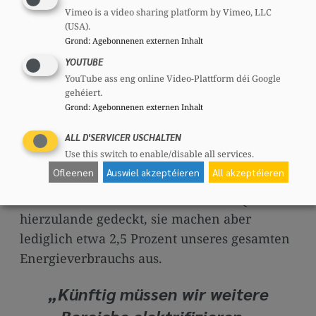
Vimeo is a video sharing platform by Vimeo, LLC
umsteigen
(USA).
Grond
:
Agebonnenen externen Inhalt
Die Lehre aus der aktuellen Krise reicht über
YOUTUBE
kurzfristige Maßnahmen hinaus. Europa
YouTube ass eng online Video-Plattform déi Google
gehéiert.
kann seine Abhängigkeit von fossilen
Grond
:
Agebonnenen externen Inhalt
Energieimporten nur reduzieren, wenn das
Energiesystem konsequent auf erneuerbaren
ALL D'SERVICER USCHALTEN
Use this switch to enable/disable all services.
Strom umgestellt wird. In Luxemburg
Ofleenen
Auswiel akzeptéieren
All akzeptéieren
wurden zuletzt rund 18,3 Prozent des
Stromverbrauchs aus erneuerbaren Quellen
hierzulande gedeckt, sie machen aber
lediglich etwa 2,5 Prozent unseres gesamten
Energieverbrauchs aus.
„Künftig müssen wir weitere