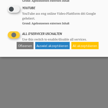
Grond
:
Agebonnenen externen Inhalt
YOUTUBE
YouTube ass eng online Video-Plattform déi Google
gehéiert.
Grond
:
Agebonnenen externen Inhalt
ALL D'SERVICER USCHALTEN
Use this switch to enable/disable all services.
Ofleenen
Auswiel akzeptéieren
All akzeptéieren