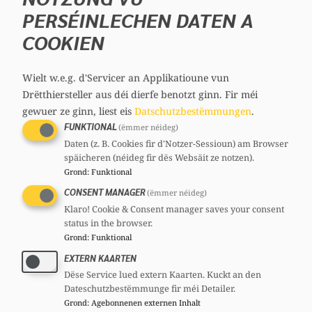
sowie Christophe Knebeler vom LCGB
PERSÉINLECHEN DATEN A
sprachen unter anderem über die Umsetzung
COOKIEN
der EU-Direktive zum Mindestlohn mit dem
damit verbundenen Nationalen Aktionsplan
Wielt w.e.g. d'Servicer an Applikatioune vun
zur Ausweitung der Kollektivverträge.
Drëtthiersteller aus déi dierfe benotzt ginn.
Fir méi
Die Diskussionen darüber und auch die
gewuer ze ginn, liest eis
Datschutzbestëmmungen
.
FUNKTIONAL
Gesetzesprojekte zur Sonntagsarbeit und zu
(ëmmer néideg)
Daten (z. B. Cookies fir d'Notzer-Sessioun) am Browser
den Ladenöffnungszeiten belasten
späicheren (néideg fir dës Websäit ze notzen).
bekanntlich den Sozialdialog derzeit schwer.
Grond
:
Funktional
Die CSV-Abgeordneten bekräftigten, dazu
CONSENT MANAGER
(ëmmer néideg)
beitragen zu wollen, dass bei diesen Themen
Klaro! Cookie & Consent manager saves your consent
status in the browser.
Lösungen im Interesse aller Beteiligten
Grond
:
Funktional
gefunden werden können.
EXTERN KAARTEN
Gesprächsgegenstand war auch die
Dëse Service lued extern Kaarten. Kuckt an den
Dateschutzbestëmmunge fir méi Detailer.
Finanzlage der Gesundheitskasse CNS. Die
Grond
:
Agebonnenen externen Inhalt