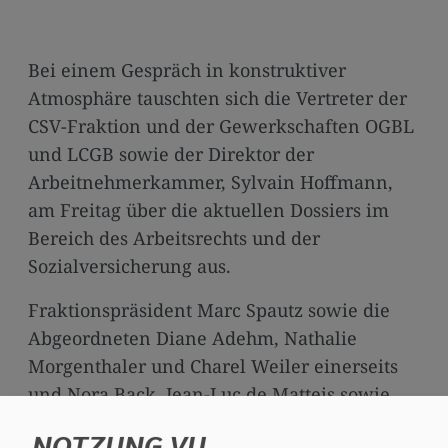
media
links
Bei einem Gespräch in konstruktiver
Atmosphäre tauschten sich die Vertreter der
CSV-Fraktion und der Gewerkschaften OGBL
und LCGB sowie der Direktor der
Arbeitnehmerkammer, Sylvain Hoffmann,
am Freitag über die aktuellen Dossiers im
Bereich des Arbeitsrechts und der
Sozialversicherung aus.
Fraktionspräsident Marc Spautz sowie die
Abgeordneten Diane Adehm, Nathalie
Morgenthaler und Charel Weiler einerseits
und Nora Back, Jean-Luc de Matteis sowie
Frédéric Krier vom OGBL und Patrick Dury
NOTZUNG VU