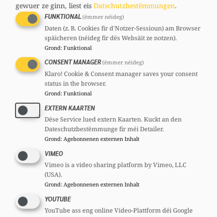
gewuer ze ginn, liest eis
Datschutzbestëmmungen
.
verringert die Verkehrsproblematik. Auch
FUNKTIONAL
(ëmmer néideg)
muss der öffentliche Transport wesentlich
Daten (z. B. Cookies fir d'Notzer-Sessioun) am Browser
verbessert werden. Hier wird der Osten
späicheren (néideg fir dës Websäit ze notzen).
besonders stiefmütterlich behandelt: Züge
Grond
:
Funktional
werden vom Fahrplan gestrichen, Buslinien
CONSENT MANAGER
(ëmmer néideg)
Klaro! Cookie & Consent manager saves your consent
fallen weg oder Dörfer werden fast gar nicht
status in the browser.
mehr, inklusive Schultransporte, angefahren.
Grond
:
Funktional
Es reicht! Die CSV setzt sich für eine
EXTERN KAARTEN
flächendeckende Mobilität im Osten ein.
Dëse Service lued extern Kaarten. Kuckt an den
Dateschutzbestëmmunge fir méi Detailer.
Die Regierung hat zudem noch immer keine
Grond
:
Agebonnenen externen Inhalt
konkreten Schritte in Sachen
VIMEO
Hochwasserschutz unternommen. Die Zeit
Vimeo is a video sharing platform by Vimeo, LLC
(USA).
drängt, das Hochwasser ist da!
Grond
:
Agebonnenen externen Inhalt
Die CSV hat und wird weiter konkrete
YOUTUBE
YouTube ass eng online Video-Plattform déi Google
Alternativen vorschlagen, um die