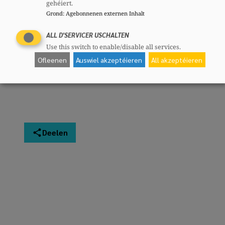
gehéiert.
Lebensqualität der Einwohner und die
Grond
:
Agebonnenen externen Inhalt
Attraktivität unserer Region zu fördern!
ALL D'SERVICER USCHALTEN
Léon Gloden
Use this switch to enable/disable all services.
Ofleenen
Auswiel akzeptéieren
All akzeptéieren
Abgeordneter und CSV-Bezirkspräsident
Osten
Deelen