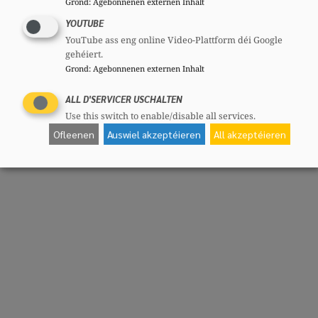
Grond
:
Agebonnenen externen Inhalt
YOUTUBE
YouTube ass eng online Video-Plattform déi Google
gehéiert.
Grond
:
Agebonnenen externen Inhalt
ALL D'SERVICER USCHALTEN
Use this switch to enable/disable all services.
Ofleenen
Auswiel akzeptéieren
All akzeptéieren