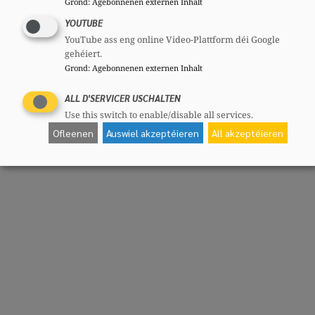
Grond
:
Agebonnenen externen Inhalt
YOUTUBE
YouTube ass eng online Video-Plattform déi Google
gehéiert.
Grond
:
Agebonnenen externen Inhalt
ALL D'SERVICER USCHALTEN
Use this switch to enable/disable all services.
Ofleenen
Auswiel akzeptéieren
All akzeptéieren