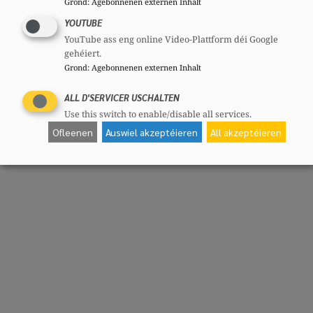
Grond
:
Agebonnenen externen Inhalt
YOUTUBE
YouTube ass eng online Video-Plattform déi Google
gehéiert.
Grond
:
Agebonnenen externen Inhalt
ALL D'SERVICER USCHALTEN
Use this switch to enable/disable all services.
Ofleenen
Auswiel akzeptéieren
All akzeptéieren