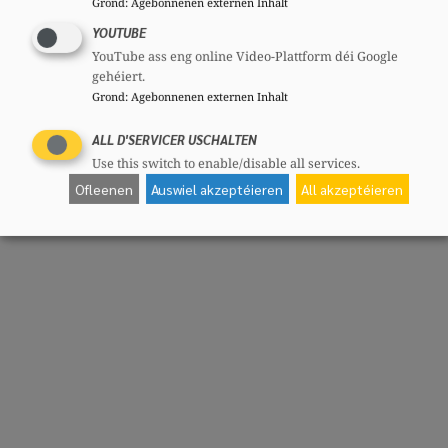
Grond
:
Agebonnenen externen Inhalt
YOUTUBE
YouTube ass eng online Video-Plattform déi Google
gehéiert.
Grond
:
Agebonnenen externen Inhalt
ALL D'SERVICER USCHALTEN
Use this switch to enable/disable all services.
Ofleenen
Auswiel akzeptéieren
All akzeptéieren