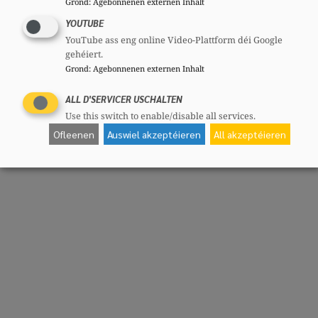
Grond
:
Agebonnenen externen Inhalt
YOUTUBE
YouTube ass eng online Video-Plattform déi Google
gehéiert.
Grond
:
Agebonnenen externen Inhalt
ALL D'SERVICER USCHALTEN
Use this switch to enable/disable all services.
Ofleenen
Auswiel akzeptéieren
All akzeptéieren