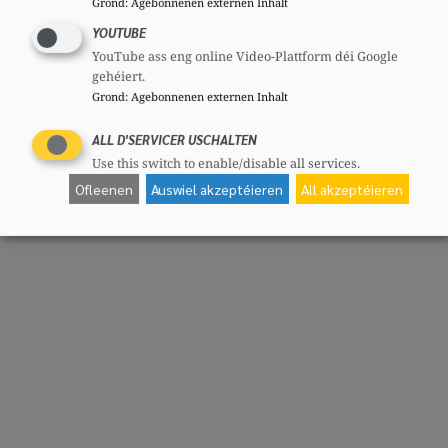
Grond
:
Agebonnenen externen Inhalt
YOUTUBE
YouTube ass eng online Video-Plattform déi Google
gehéiert.
Grond
:
Agebonnenen externen Inhalt
ALL D'SERVICER USCHALTEN
Use this switch to enable/disable all services.
Ofleenen
Auswiel akzeptéieren
All akzeptéieren