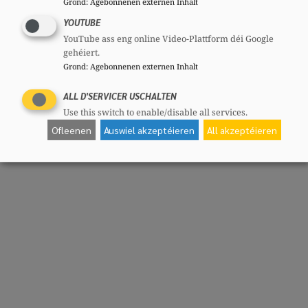
Grond
:
Agebonnenen externen Inhalt
YOUTUBE
YouTube ass eng online Video-Plattform déi Google
gehéiert.
Grond
:
Agebonnenen externen Inhalt
ALL D'SERVICER USCHALTEN
Use this switch to enable/disable all services.
Ofleenen
Auswiel akzeptéieren
All akzeptéieren