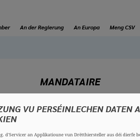
mber
An der Regierung
An Europa
Meng CSV
MANDATAIRE
Johny GASPARD
ZUNG VU PERSÉINLECHEN DATEN 
74 Joer
KIEN
Bezierk: Osten
Sektioun: Mondorf-Duelem
.g. d'Servicer an Applikatioune vun Drëtthiersteller aus déi dierfe b