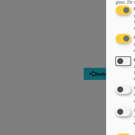
ginn.
Fir 
Deelen