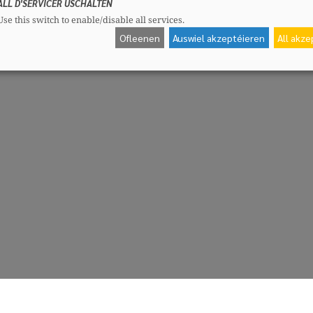
ALL D'SERVICER USCHALTEN
Use this switch to enable/disable all services.
Ofleenen
Auswiel akzeptéieren
All akz
CSV-Fraktioun
Me