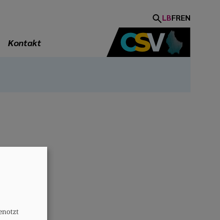
LB
FR
EN
Kontakt
A
enotzt