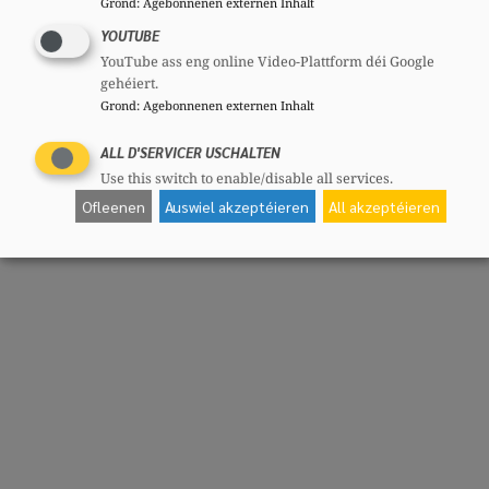
Grond
:
Agebonnenen externen Inhalt
YOUTUBE
YouTube ass eng online Video-Plattform déi Google
gehéiert.
Grond
:
Agebonnenen externen Inhalt
ALL D'SERVICER USCHALTEN
Use this switch to enable/disable all services.
Ofleenen
Auswiel akzeptéieren
All akzeptéieren