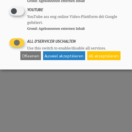
Grond
:
Agebonnenen externen Inhalt
YOUTUBE
YouTube ass eng online Video-Plattform déi Google
gehéiert.
Grond
:
Agebonnenen externen Inhalt
ALL D'SERVICER USCHALTEN
Use this switch to enable/disable all services.
Ofleenen
Auswiel akzeptéieren
All akzeptéieren