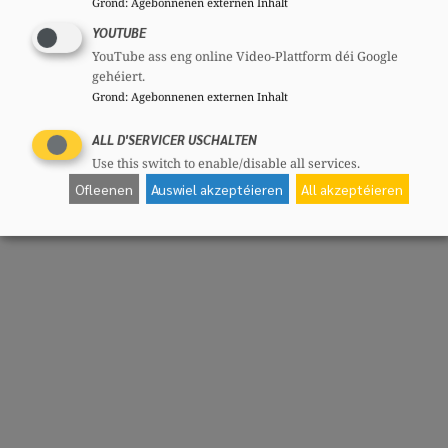
Grond
:
Agebonnenen externen Inhalt
YOUTUBE
YouTube ass eng online Video-Plattform déi Google
gehéiert.
Grond
:
Agebonnenen externen Inhalt
ALL D'SERVICER USCHALTEN
Use this switch to enable/disable all services.
Ofleenen
Auswiel akzeptéieren
All akzeptéieren