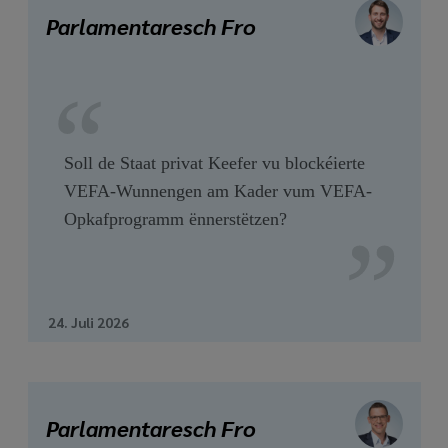
media
Parlamentaresch Fro
links
Soll de Staat privat Keefer vu blockéierte
VEFA-Wunnengen am Kader vum VEFA-
Opkafprogramm ënnerstëtzen?
24. Juli 2026
Parlamentaresch Fro