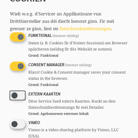
construction d’un lien de confiance avec les
jeunes, seront-elles explicitement définies et
Wielt w.e.g. d'Servicer an Applikatioune vun
opérationnalisées dans le futur cadre de
Drëtthiersteller aus déi dierfe benotzt ginn.
Fir méi
référence ?
gewuer ze ginn, liest eis
Datschutzbestëmmungen
.
3) Le travail de proximité étant actuellement
FUNKTIONAL
(ëmmer néideg)
Daten (z. B. Cookies fir d'Notzer-Sessioun) am Browser
mis en oeuvre de manière variable selon les
späicheren (néideg fir dës Websäit ze notzen).
réalités locales, entendez-vous en faire un
Grond
:
Funktional
axe structurant explicite du nouveau cadre
CONSENT MANAGER
(ëmmer néideg)
de référence, et comment garantir une mise
Klaro! Cookie & Consent manager saves your consent
en oeuvre cohérente sur l’ensemble du
status in the browser.
Grond
:
Funktional
territoire ?
EXTERN KAARTEN
4) Entendez-vous intégrer explicitement la
Dëse Service lued extern Kaarten. Kuckt an den
notion de transition dans les parcours de vie
Dateschutzbestëmmunge fir méi Detailer.
des jeunes comme axe structurant du futur
Grond
:
Agebonnenen externen Inhalt
cadre de référence ? Dans l’affirmative, sous
VIMEO
quelle forme concrète et avec quelle
Vimeo is a video sharing platform by Vimeo, LLC
(USA).