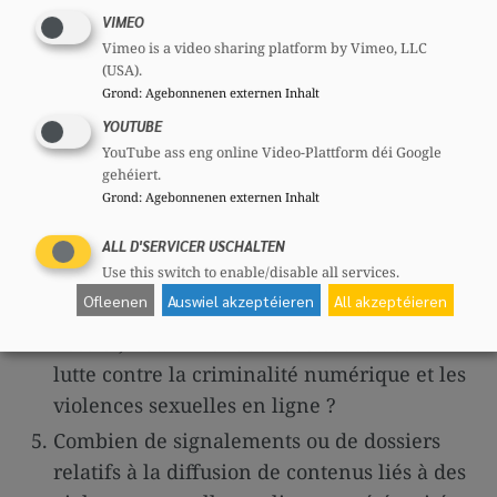
indirectement liées à des plateformes
VIMEO
Vimeo is a video sharing platform by Vimeo, LLC
diffusant de tels contenus ? Dans
(USA).
l’affirmative, quelles mesures ont été
Grond
:
Agebonnenen externen Inhalt
prises ?
YOUTUBE
Les autorités luxembourgeoises ont-elles
YouTube ass eng online Video-Plattform déi Google
gehéiert.
ouvert une enquête administrative ou
Grond
:
Agebonnenen externen Inhalt
judiciaire en lien avec ces révélations ?
Existe-t-il une coopération active entre les
ALL D'SERVICER USCHALTEN
Use this switch to enable/disable all services.
autorités luxembourgeoises et des autorités
Ofleenen
Auswiel akzeptéieren
All akzeptéieren
étrangères ou européennes dans ce
dossier, notamment dans le cadre de la
lutte contre la criminalité numérique et les
violences sexuelles en ligne ?
Combien de signalements ou de dossiers
relatifs à la diffusion de contenus liés à des