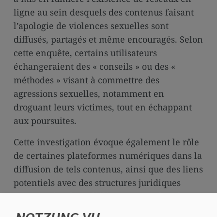
ligne au sein desquels des contenus faisant
l’apologie de violences sexuelles sont
diffusés, partagés et même encouragés. Selon
cette enquête, certains utilisateurs
échangeraient des « conseils » ou des «
méthodes » visant à commettre des
agressions sexuelles, notamment en
droguant leurs victimes, tout en échappant
aux poursuites.
Cette investigation évoque également le rôle
de certaines plateformes numériques dans la
diffusion de tels contenus, ainsi que des liens
potentiels avec des structures juridiques
enregistrées dans différents pays, dont le
Luxembourg est mentionné dans certaines
NOTZUNG VU