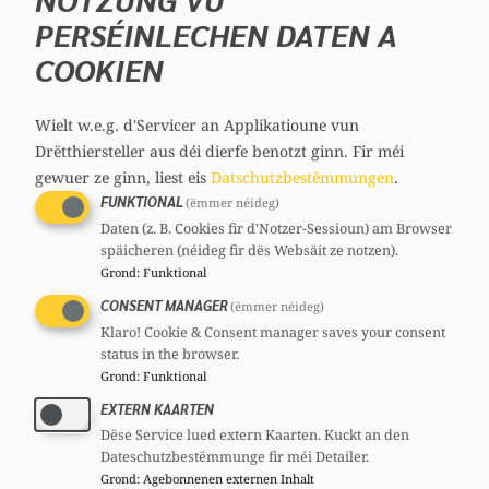
recherches journalistiques, sans confirmation
PERSÉINLECHEN DATEN A
définitive à ce stade.
COOKIEN
Dans ce contexte, nous souhaitons poser les
questions suivantes à Madame la Ministre de
Wielt w.e.g. d'Servicer an Applikatioune vun
Drëtthiersteller aus déi dierfe benotzt ginn.
Fir méi
la Justice, ainsi qu’à Madame la Ministre
gewuer ze ginn, liest eis
Datschutzbestëmmungen
.
déléguée auprès du Premier ministre,
FUNKTIONAL
(ëmmer néideg)
chargée des Médias et de la Connectivité :
Daten (z. B. Cookies fir d'Notzer-Sessioun) am Browser
späicheren (néideg fir dës Websäit ze notzen).
Le Gouvernement a-t-il connaissance des
Grond
:
Funktional
faits révélés dans l’enquête publiée par
CONSENT MANAGER
(ëmmer néideg)
CNN concernant l’existence de réseaux en
Klaro! Cookie & Consent manager saves your consent
ligne promouvant ou facilitant des
status in the browser.
Grond
:
Funktional
violences sexuelles ?
EXTERN KAARTEN
Le Gouvernement a-t-il identifié
Dëse Service lued extern Kaarten. Kuckt an den
l’existence d’entités juridiques établies au
Dateschutzbestëmmunge fir méi Detailer.
Luxembourg qui seraient directement ou
Grond
:
Agebonnenen externen Inhalt