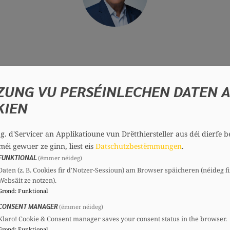
 la Chambre des Députés, je souhaiterais poser un
ZUNG VU PERSÉINLECHEN DATEN 
KIEN
é a publié une circulaire à l’attention du corps méd
nt l’utilisation prioritaire des vaccins hautement do
.g. d'Servicer an Applikatioune vun Drëtthiersteller aus déi dierfe b
méi gewuer ze ginn, liest eis
Datschutzbestëmmungen
.
(SPL) a réagi via communiqué de presse en date du
FUNKTIONAL
(ëmmer néideg)
ire du 22 septembre 2025 aurait été publiée sans con
Daten (z. B. Cookies fir d'Notzer-Sessioun) am Browser späicheren (néideg fi
les à la réussite de cette campagne vaccinale. Or, a
Websäit ze notzen).
Grond
:
Funktional
i pourrait créer une confusion chez les patients et 
la logistique déjà engagée autour de milliers de dose
CONSENT MANAGER
(ëmmer néideg)
Klaro! Cookie & Consent manager saves your consent status in the browser.
a confiance du public dans les campagnes vaccinales
Grond
:
Funktional