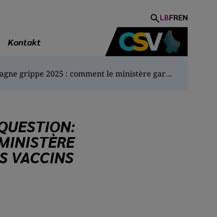
LB
FR
EN
Kontakt
Réponse de Madame la ministre à la question: "Campagne grippe 2025 : comment le ministère garantit-il l’approvisionnement des vaccins pour les 65+ ?"
QUESTION:
MINISTÈRE
S VACCINS