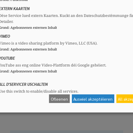
ige Impfkommission » (STIKO) allemande ont été pub
EXTERN KAARTEN
Dëse Service lued extern Kaarten. Kuckt an den Dateschutzbestëmmunge fi
ions suivantes à Madame la Ministre de la Santé et de
Detailer.
Grond
:
Agebonnenen externen Inhalt
eptembre 2025 mentionnée ci-dessus a-t-elle été publi
VIMEO
?
Vimeo is a video sharing platform by Vimeo, LLC (USA).
end-il mettre en place pour garantir un approvision
Grond
:
Agebonnenen externen Inhalt
rnée ?
YOUTUBE
ituation des patients déjà vaccinés avec un vaccin c
YouTube ass eng online Video-Plattform déi Google gehéiert.
Grond
:
Agebonnenen externen Inhalt
 quant au retard pris par rapport aux recommandati
ALL D'SERVICER USCHALTEN
 améliorer l’anticipation et la coordination des fu
Use this switch to enable/disable all services.
Ofleenen
Auswiel akzeptéieren
All akz
l’expression de mes salutations distinguées.